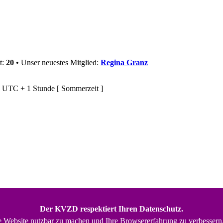
t:
20
• Unser neuestes Mitglied:
Regina Granz
d UTC + 1 Stunde [ Sommerzeit ]
Der KVZD respektiert Ihren Datenschutz.
e Website nutzbar zu machen und Ihre Browsererfahrung zu verbessern