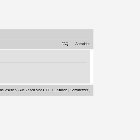
FAQ
Anmelden
rds löschen
• Alle Zeiten sind UTC + 1 Stunde [ Sommerzeit ]