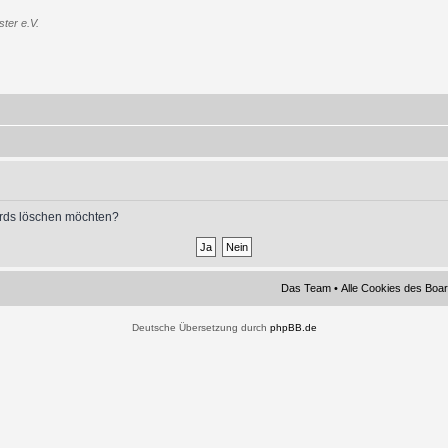
ter e.V.
oards löschen möchten?
Das Team
•
Alle Cookies des Boa
Deutsche Übersetzung durch
phpBB.de